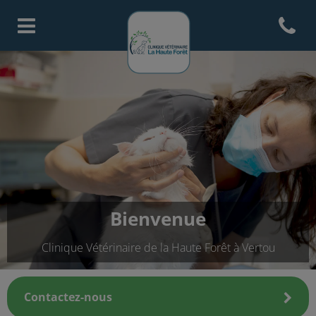
Open con
Page d'accueil de Clinique Vete
Bienvenue
Clinique Vétérinaire de la Haute Forêt à Vertou
Contactez-nous